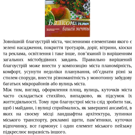
Зовнішній благоустрій міста, численними елементами якого є
зелені насадження, покриття тротуарів, доріг, вітрини, кіоски
та реклама, освітлення і таке інше, пов’язаний із вирішенням
загальних містобудівних завдань. Правильно вирішений
благоустрій може внести у композицію міста планомірність,
комфорт, усунути недоліки планування, об’єднати різні за
стилем споруди, внести різноманітність у монотонну забудову
багатьох мікрорайонів або вулиць міста.
Між тим, вигляд, оформлення площ, вулиць, куточків міста
часто складається стихійно, випадково, як підсумок їх
життєдіяльності. Тому при благоустрої міста слід зробити так,
щоб і майдани, і вулиці сприймались, як завершені ансамблі, в
яких на своєму місці ландшафтна архітектура, зупинки
міського транспорту, рекламні щити, пам’ятники, куточки
відпочинку, все гармонує і один елемент міського пейзажу
підкреслює виразність іншого.