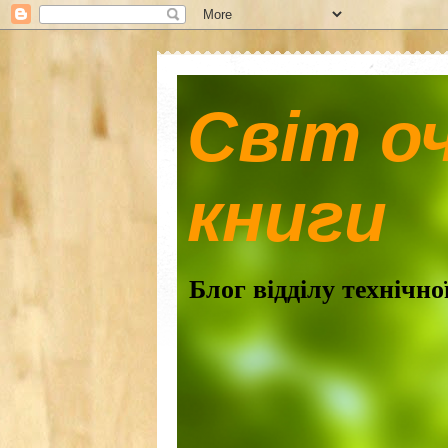
Світ о
книги
Блог відділу технічн