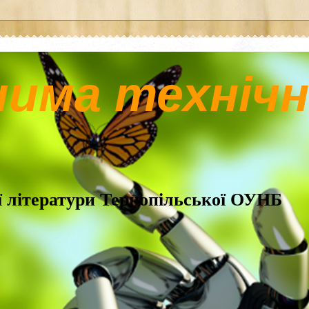
чима технічн
ої літератури Тернопільської ОУНБ