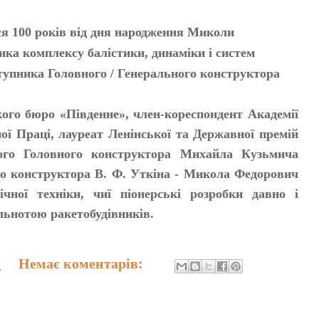
ся 100 років від дня народження Миколи
ка комплексу балістики, динаміки і систем
тупника Головного / Генерального конструктора
ого бюро «Південне», член-кореспондент Академії
ої Праці, лауреат Ленінської та Державної премій
ого Головного конструктора Михайла Кузьмича
го конструктора В. Ф. Уткіна - Микола Федорович
чної техніки, чиї піонерські розробки давно і
льнотою ракетобудівників.
7
Немає коментарів: