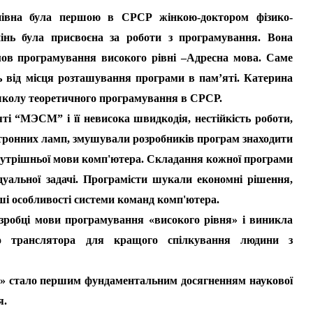
 була першою в СРСР жінкою-доктором фізико-
інь була присвоєна за роботи з програмування. Вона
мов програмування високого рівні –Адресна мова. Саме
ь від місця розташування програми в пам’яті. Катерина
колу теоретичного програмування в СРСР.
 “МЭСМ” і її невисока швидкодія, нестійкість роботи,
тронних ламп, змушували розробників програм знаходити
нутрішньої мови комп'ютера. Складання кожної програми
дуальної задачі. Програмісти шукали економні рішення,
ші особливості системи команд комп'ютера.
обці мови програмування «високого рівня» і виникла
го транслятора для кращого спілкування людини з
 стало першим фундаментальним досягненням наукової
я.