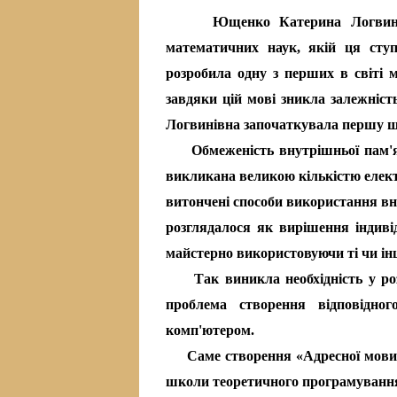
Ющенко Катерина Логвинівна
математичних наук, якій ця ступ
розробила одну з перших в світі 
завдяки цій мові зникла залежніст
Логвинівна започаткувала першу ш
Обмеженість внутрішньої пам'яті
викликана великою кількістю елек
витончені способи використання в
розглядалося як вирішення індиві
майстерно використовуючи ті чи ін
Так виникла необхідність у розр
проблема створення відповідно
комп'ютером.
Саме створення «Адресної мови»
школи теоретичного програмуванн