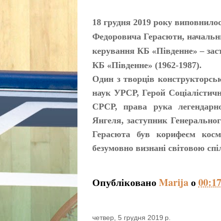
18 грудня 2019 року виповнило
Федоровича Герасюти, начальни
керування КБ «Південне» – зас
КБ «Південне» (1962-1987).
Один з творців конструкторськ
наук УРСР, Герой Соціалістичн
СРСР, права рука легендарн
Янгеля, заступник Генерально
Герасюта був корифеєм космі
безумовно визнані світовою спі
Опубліковано
Marija
о
00:1
четвер, 5 грудня 2019 р.