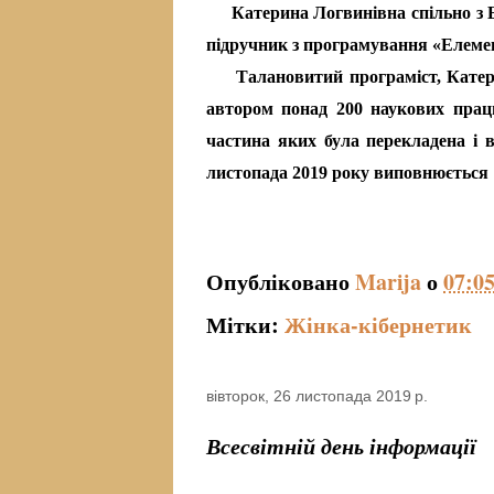
Катерина Логвинівна спільно з Б
підручник з програмування «Елем
Талановитий програміст, Катерин
автором понад 200 наукових праць
частина яких була перекладена і в
листопада 2019 року виповнюється 
Людмила Шатарська,
відділу технічно
Опубліковано
Marija
о
07:0
Мітки:
Жінка-кібернетик
вівторок, 26 листопада 2019 р.
Всесвітній день інформації