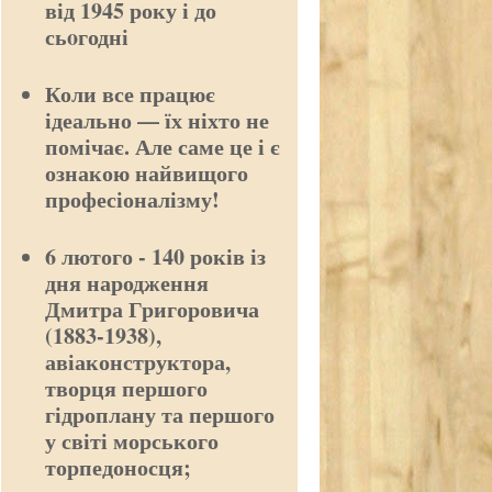
від 1945 року і до
сьoгодні
Коли все працює
ідеально — їх ніхто не
помічає. Але саме це і є
ознакою найвищого
професіоналізму!
6 лютого - 140 років із
дня народження
Дмитра Григоровича
(1883-1938),
авіаконструктора,
творця першого
гідроплану та першого
у світі морського
торпедоносця;