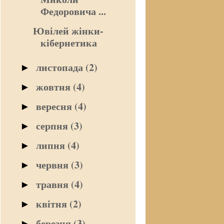
Федоровича ...
Ювілей жінки-
кібернетика
листопада
(2)
►
жовтня
(4)
►
вересня
(4)
►
серпня
(3)
►
липня
(4)
►
червня
(3)
►
травня
(4)
►
квітня
(2)
►
березня
(3)
►