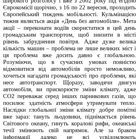
широкого розголосу і вже з 2002 року під егідою
Єврокомісії щорічно, з 16 по 22 вересня, проходить
Європейський тиждень мобільності. Кульмінацією
тижня являється акція «День без автомобіля». Мета
акції – переконати водіїв скористатися в цей день
громадським транспортом, щоб знизити в місті
рівень забруднення повітря. Адже дуже велика
кількість машин – проблема не лише великих міст і
ця проблема вже досить давно є глобальною.
Розуміючи, що в сучасних умовах повністю
відмовитися від автомобілів просто неможливо,
хочеться нагадати громадськості про проблеми, які
несе автотранспорт. Щоразу, заводячи двигун
автомобіля, ви прискорюєте зміни клімату, адже
СО2 переважає серед інших парникових газів, що
посилює здатність атмосфери утримувати тепло.
Наслідки глобальної зміни клімату добре помітні
вже зараз: тануть льодовики, піднімається рівень
Світового океану, гинуть коралові рифи, океанські
течії змінюють свій напрямок. Але за браком
інформації далеко не всі усвідомлюють