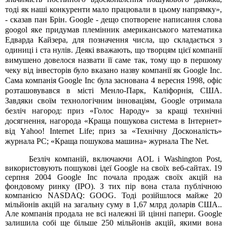
тоді як наші конкуренти мало працювали в цьому напрямку»,
- сказав пан Брін. Google - дещо спотворене написання слова
googol яке придумав племінник американського математика
Едварда Кайзера, для позначення числа, що складається з
одиниці і ста нулів. Деякі вважають, що творцям цієї компанії
вимушено довелося назвати її саме так, тому що в першому
чеку від інвесторів було вказано назву компанії як Google Inc.
Сама компанія Google Inc була заснована 4 вересня 1998, офіс
розташовувався в місті Менло-Парк, Каліфорнія, США.
Завдяки своїм технологічним інноваціям, Google отримала
безліч нагород: приз «Голос Народу» за кращі технічні
досягнення, нагорода «Краща пошукова система в Інтернет»
від Yаhoo! Internet Life; приз за «Технічну Досконалість»
журнала PC; «Краща пошукова машина» журнала The Net.
Безліч компаній, включаючи AOL і Washington Post,
використовують пошукові ідеї Google на своїх веб-сайтах. 19
серпня 2004 Google Inc почала продаж своїх акцій на
фондовому ринку (IPO). З тих пір вона стала публічною
компанією NASDAQ: GOOG. Тоді розійшлося майже 20
мільйонів акцій на загальну суму в 1,67 млрд доларів США..
Але компанія продала не всі належні їй цінні папери. Google
залишила собі ще більше 250 мільйонів акцій, якими вона