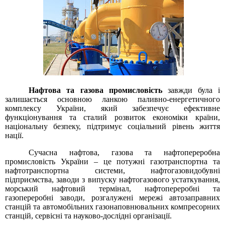
Нафтова та газова промисловість
завжди була і
залишається основною ланкою паливно-енергетичного
комплексу України, який забезпечує ефективне
функціонування та сталий розвиток економіки країни,
національну безпеку, підтримує соціальний рівень життя
нації.
Сучасна нафтова, газова та нафтопереробна
промисловість України – це потужні газотранспортна та
нафтотранспортна системи, нафтогазовидобувні
підприємства, заводи з випуску нафтогазового устаткування,
морський нафтовий термінал, нафтопереробні та
газопереробні заводи, розгалужені мережі автозаправних
станцій та автомобільних газонаповнювальних компресорних
станцій, сервісні та науково-дослідні організації.