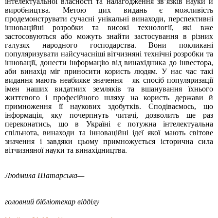
інтелектуальної власності та налагодження зв’язків науки й
виробництва. Метою цих видань є можливість
продемонструвати сучасні унікальні винаходи, перспективні
інноваційні розробки та високі технології, які вже
застосовуються або можуть знайти застосування в різних
галузях народного господарства. Вони покликані
популяризувати найсучасніші вітчизняні технічні розробки та
інновації, донести інформацію від винахідника до інвестора,
аби винахід міг приносити користь людям. У нас час такі
видання мають неабияке значення – як спосіб популяризації
імен наших видатних земляків та вшанування їхнього
життєвого і професійного шляху на користь держави й
примноження її наукових здобутків. Сподіваємось, що
інформація, яку почерпнуть читачі, дозволить ще раз
переконатись, що в Україні є потужна інтелектуальна
спільнота, винаходи та інноваційні ідеї якої мають світове
значення і завдяки цьому примножується історична сила
вітчизняної науки та винахідництва.
Людмила Шатарська—
головний бібліотекар відділу