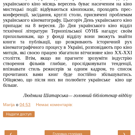
українського кіно місяць вересень буває насиченим на кіно
мистецькі події: відбуваються кінопокази, проходять прес-
конференції, засідання, круглі столи, присвячені проблемам
українського кінематографу. Цьогоріч День українського кіно
припадає на 8 вересня. До Дня українського кіно відділ
технічної літератури Тернопільської ОУНБ нагадує своїм
прихильникам, що у фонді відділу вони зможуть знайти
книги та публікації, що розкривають історичний рух
кінематографічного процесу в Україні, розповідають про кіно
митців, які своєю працею збагатили вітчизняне кіно ХХ-ХХІ
століття.
Втім, якщо ви прагнете зрозуміти індустрію
створення фільмів глибше, прослідковувати тенденції,
впізнавати стиль режисерів за одним кадром, то список
прочитаних вами книг буде постійно збільшуватись.
Обіцяємо, що після них ви полюбите українське кіно ще
більше.
Людмила Шатарська— головний бібліотекар відділу
Marija
о
04:53
Немає коментарів:
Надати доступ
‹
›
Головна сторінка