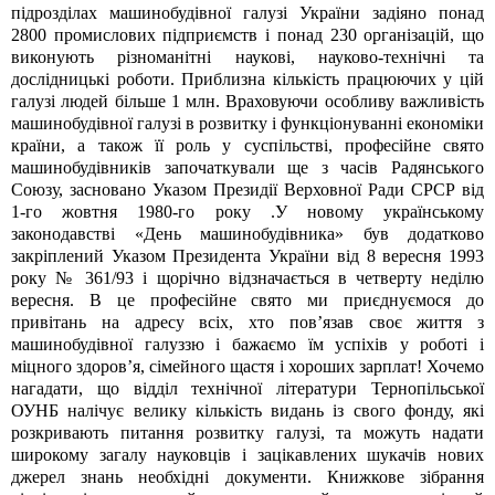
підрозділах машинобудівної галузі України задіяно понад
2800 промислових підприємств і понад 230 організацій, що
виконують різноманітні наукові, науково-технічні та
дослідницькі роботи. Приблизна кількість працюючих у цій
галузі людей більше 1 млн. Враховуючи особливу важливість
машинобудівної галузі в розвитку і функціонуванні економіки
країни, а також її роль у суспільстві, професійне свято
машинобудівників започаткували ще з часів Радянського
Союзу, засновано Указом Президії Верховної Ради СРСР від
1-го жовтня 1980-го року .У новому українському
законодавстві «День машинобудівника» був додатково
закріплений Указом Президента України від 8 вересня 1993
року № 361/93 і щорічно відзначається в четверту неділю
вересня. В це професійне свято ми приєднуємося до
привітань на адресу всіх, хто пов’язав своє життя з
машинобудівної галуззю і бажаємо їм успіхів у роботі і
міцного здоров’я, сімейного щастя і хороших зарплат! Хочемо
нагадати, що відділ технічної літератури Тернопільської
ОУНБ налічує велику кількість видань із свого фонду, які
розкривають питання розвитку галузі, та можуть надати
широкому загалу науковців і зацікавлених шукачів нових
джерел знань необхідні документи.
Книжкове зібрання