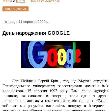
Marija
о
01:19
Немає коментарів:
Надати доступ
пʼятниця, 11 вересня 2020 р.
День народження GOOGLE
Ларі Пейдж і Сергій Брін , тоді ще 24-річні студенти
Стенфордського університету, зареєстрували доменне ім’я
«google.com» 15 вересня 1997 року. Саме слово «google»
виникло, за словами їх творців, коли один з друзів
неправильно записав математичний термін «googol»
«Вже в
той час ми розуміли важливість пошуку в інтернеті і
значимість постійного вдосконалення пошукового движка,