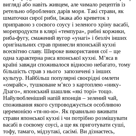
вигляді або навіть живцем, але чимало рецептів із
ретельно оброблених дарів моря. Такі страви, як
шматочки сирої риби, їжака або креветок з
приправою з соєвого соусу і зеленого хріну васабі,
морепродукти в клярі «темпура», рибні коржики,
риба-фугу, смажений вугор «унагі» і безліч інших
оригінальних страв принесли японській кухні
всесвітню славу. Широке використання сої – ще
одна характерна риса японської кухні. М’яса в
країні завжди споживалося відносно небагато, тому
більшість страв з нього запозичені з інших
культур. Найбільш популярні своєрідні омлети
«омрайс», тушковане м’ясо з картоплею «нику-
Дзаго», японський шашлик «які торі» тощо.
Найулюбленіший напій японців – зелений чай,
споживання якого супроводжується особливою
церемонією «тя-но-ю». Як правильно вживати
страви японської кухні і чи потрібно розмішувати
васабі в соєвому соусі, а ще як приготувати суші,
тофу, тамаго, мідзутакі, сасімі. Ви дізнаєтесь,