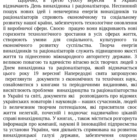
Щорічно, в третю суботу вересня в Україні
відзначають День винахідника і раціоналізатора. Неспинний
пошук нових ідей і невичерпна енергія винахідників та
раціоналізаторів сприяють економічному та соціальному
розвитку нашої країни, забезпечують технологічне оновлення
її виробничої сфери. Своєю працею вони відкривають нові
горизонти технологічного зростання в усіх сферах життя,
створюють умови для соціального, культурного та
економічного розвитку суспільства. Творча енергія
винахідників та раціоналізаторів служить підвищенню якості
життя та піднесенню міжнародного авторитету держави. З
великою повагою та вдячністю вітаємо всіх творчих людей з
Днем винахідника та раціоналізатора, який відзначається
цього року 19 вересня! Напередодні свята запрошуємо
переглянути документи з економічних та технічних наук,
ознайомитися з книгами та періодичними виданнями, які
висвітлюють проблеми винахідництва та раціоналізаторства
в Україні та світі, документи які розповідають про відомих
українських новаторів і науковців – наших сучасників, людей
із величезним творчим потенціалом, які присвятили своє
життя нелегкій, почесній і водночас надзвичайно цікавій
справі винахідництва. У книгах, , також міститься розгорнута
інформація про компанії, наукові й інноваційні підприємства
та установи України, чия діяльність спрямована на розвиток
винахідницької галузі держави, забезпечення охорони