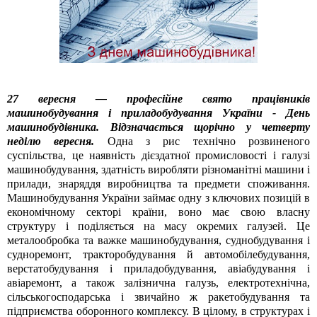
27 вересня — професійне свято працівників
машинобудування і приладобудування України - День
машинобудівника. Відзначається щорічно у четверту
неділю вересня.
Одна з рис технічно розвиненого
суспільства, це наявність дієздатної промисловості і галузі
машинобудування, здатність виробляти різноманітні машини і
прилади, знаряддя виробництва та предмети споживання.
Машинобудування України займає одну з ключових позицій в
економічному секторі країни, воно має свою власну
структуру і поділяється на масу окремих галузей. Це
металообробка та важке машинобудування, суднобудування і
судноремонт, тракторобудування й автомобілебудування,
верстатобудування і приладобудування, авіабудування і
авіаремонт, а також залізнична галузь, електротехнічна,
сільськогосподарська і звичайно ж ракетобудування та
підприємства оборонного комплексу. В цілому, в структурах і