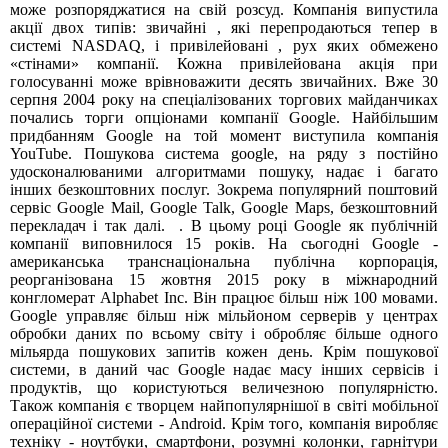
може розпоряджатися на свій розсуд. Компанія випустила
акції двох типів: звичайні , які перепродаються тепер в
системі NASDAQ, і привілейовані , рух яких обмежено
«стінами» компанії. Кожна привілейована акція при
голосуванні може врівноважити десять звичайних. Вже 30
серпня 2004 року на спеціалізованих торгових майданчиках
почались торги опціонами компанії Google. Найбільшим
придбанням Google на той момент виступила компанія
YouTube. Пошукова система google, на ряду з постійно
удосконалюваними алгоритмами пошуку, надає і багато
інших безкоштовних послуг. Зокрема популярний поштовий
сервіс Google Mail, Google Talk, Google Maps, безкоштовний
перекладач і так далі. . В цьому році Google як публічній
компанії виповнилося 15 років. На сьогодні Google -
американська транснаціональна публічна корпорація,
реорганізована 15 жовтня 2015 року в міжнародний
конгломерат Alphabet Inc. Він працює більш ніж 100 мовами.
Google управляє більш ніж мільйоном серверів у центрах
обробки даних по всьому світу і обробляє більше одного
мільярда пошукових запитів кожен день. Крім пошукової
системи, в даний час Google надає масу інших сервісів і
продуктів, що користуються величезною популярністю.
Також компанія є творцем найпопулярнішої в світі мобільної
операційної системи - Android. Крім того, компанія виробляє
техніку - ноутбуки, смартфони, розумні колонки, гарнітури