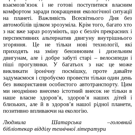
взаємозв’язок і не готові поступитися власним
комфортом заради покращення екологічної ситуації
на планеті. Важливість Всесвітнього Дня без
автомобілів цілком зрозуміла. Крім того, багато хто
з нас вже зараз розуміють, що є безліч прекрасних і
перспективних альтернатив двигуну внутрішнього
згоряння. Це не тільки нові технології, які
приходять на зміну бензиновим і дизельним
двигунам, але і добре забуті старі – велосипеди і
піші прогулянки. У багатьох з нас це може
викликати іронічну посмішку, проте давайте
задумаємося і спробуємо провести тільки один день
без використання особистого автотранспорту. Цим
ми неодмінно внесемо істотний внесок не тільки в
наше власне здоров’я, здоров’я наших дітей і
близьких, але й в здоров’я нашої рідної планети,
позитивно впливаючи на екологію.
Людмила Шатарська –головний
бібліотекар
відділу технічної літератури