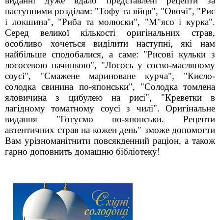
виданні дуже вдало представлені рецепти за
наступними розділам: "Тофу та яйця", "Овочі", "Рис
і локшина", "Риба та молюски", "М"ясо і курка".
Серед великої кількості оригінальних страв,
особливо хочеться виділити наступні, які нам
найбільше сподобалися, а саме: "Рисові кульки з
лососевою начинкою", "Лосось у соєво-масляному
соусі", "Смажене мариноване курча", "Кисло-
солодка свинина по-японськи", "Солодка томлена
яловичина з цибулею на рисі", "Креветки в
лагідному томатному соусі з чилі". Оригінальне
видання "Готуємо по-японськи. Рецепти
автентичних страв на кожен день" зможе допомогти
Вам урізноманітнити повсякденний раціон, а також
гарно доповнить домашню бібліотеку!