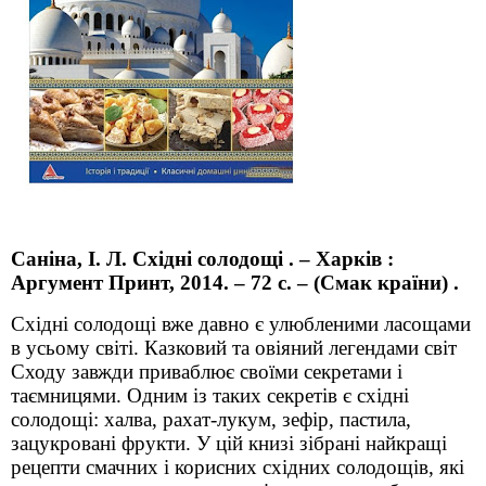
Саніна, І. Л.
Східні солодощі . – Харків :
Аргумент Принт, 2014. – 72 с. – (Смак країни) .
Східні солодощі вже давно є улюбленими ласощами
в усьому світі. Казковий та овіяний легендами світ
Сходу завжди приваблює своїми секретами і
таємницями. Одним із таких секретів є східні
солодощі: халва, рахат-лукум, зефір, пастила,
зацукровані фрукти. У цій книзі зібрані найкращі
рецепти смачних і корисних східних солодощів, які