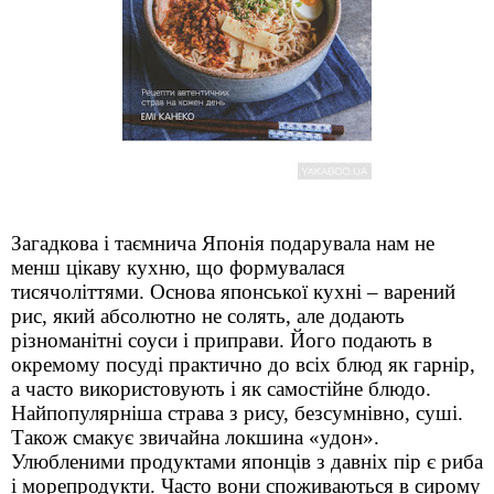
Загадкова і таємнича Японія подарувала нам не
менш цікаву кухню, що формувалася
тисячоліттями. Основа японської кухні – варений
рис, який абсолютно не солять, але додають
різноманітні соуси і приправи. Його подають в
окремому посуді практично до всіх блюд як гарнір,
а часто використовують і як самостійне блюдо.
Найпопулярніша страва з рису, безсумнівно, суші.
Також смакує звичайна локшина «удон».
Улюбленими продуктами японців з давніх пір є риба
і морепродукти. Часто вони споживаються в сирому