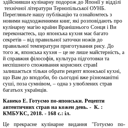
здійснивши кулінарну подорож до Японії у відділі
технічної літератури Тернопільської ОУНБ.
Перегляньте нашу публікацію та ознайомтесь з
новими надходженнями книг, які розповідають про
кулінарну магію країни Вранішнього Сонця і Ви
переконаєтесь, що японська кухня має багато
секретів – від правильної заточки ножів до
правильної температури приготування рису. До
того ж, японська кухня – це не лише майстерність, а
й справжня філософія, культура підготовки та
неспішного споживання корисних стравІ
залишається тільки обрати рецепт японської кухні,
що Вам до вподоби, бо сьогодні вже різноманітні
суші, поза сумнівом, – одна з улюблених страв
багатьох українців.
Канеко Е. Готуємо по-японськи. Рецепти
автентичних
страв на кожен день. - К. :
КМБУКС, 2018. - 168 с.:
іл.
Це прекрасне кулінарне видання "Готуємо по-