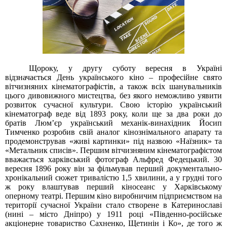
Щороку, у другу суботу вересня в Україні
відзначається День українського кіно – професійне свято
вітчизняних кінематографістів, а також всіх шанувальників
цього дивовижного мистецтва, без якого неможливо уявити
розвиток сучасної культури. Свою історію український
кінематограф веде від 1893 року, коли ще за два роки до
братів Люм’єр український механік-винахідник Йосип
Тимченко розробив свій аналог кінознімального апарату та
продемонстрував «живі картинки» під назвою «Наїзник» та
«Метальник списів». Першим вітчизняним кінематографістом
вважається харківський фотограф Альфред Федецький. 30
вересня 1896 року він за фільмував перший документально-
хронікальний сюжет тривалістю 1,5 хвилини, а у грудні того
ж року влаштував перший кіносеанс у Харківському
оперному театрі. Першим кіно виробничим підприємством на
території сучасної України стало створене в Катеринославі
(нині – місто Дніпро) у 1911 році «Південно-російське
акціонерне товариство Сахненко, Щетинін і Ко», де того ж