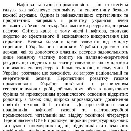
Нафтова та газова промисловість – це стратегічна
галузь, яка забезпечує економічну та енергетичну безпеку
кожної держави. Одним із найважливіших стратегічних та
пріоритетних напрямків її розвитку українські вчені
вважають забезпеченість країни власними ресурсами, зокрема
нафтою. Світова криза, в тому числі і нафтова, спонукає
людство до ефективного й економічного використання цієї
сировини. Велика кількість країн залежить від імпорту
сировини, і Україна не є винятком. Україна є однією з тих
держав, які за допомогою власних ресурсів задовольняють
лише незначну частину попиту на паливно-енергетичні
ресурси, що свідчить про значну залежність від імпортного
постачання енергоресурсів. Більшість країн, в тому числі і
Україна, розглядає цю залежність як загрозу національній та
енергетичній безпеці.
Перспективи розвитку газової
промисловості України пов’язані з розширенням
геологопошукових робіт, збільшенням обсягів пошукового
буріння та прискоренням промислового освоєння відкритих
родовищ, а також слід широко впроваджувати досягнення
новітніх технологій і техніки
До професійного свята
працівників нафтової, газової та нафтопереробної
промисловості читальний зал відділу технічної літератури
Тернопільської ОУНБ пропонує широкий репертуар наукових
та науково –популярних видань, підручників та навчальних
посібників , періодичних видань , що висвітлюють діяльність