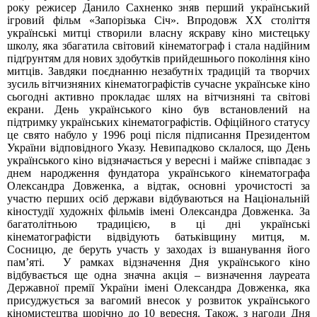
року режисер Данило Сахненко зняв перший український
ігровий фільм «Запорізька Січ». Впродовж ХХ століття
українські митці створили власну яскраву кіно мистецьку
школу, яка збагатила світовий кінематограф і стала надійним
підґрунтям для нових здобутків прийдешнього покоління кіно
митців. Завдяки поєднанню незабутніх традицій та творчих
зусиль вітчизняних кінематографістів сучасне українське кіно
сьогодні активно прокладає шлях на вітчизняні та світові
екрани.
День українського кіно був встановлений на
підтримку українських кінематографістів. Офіційного статусу
це свято набуло у 1996 році після підписання Президентом
України відповідного Указу. Невипадково склалося, що День
українського кіно відзначається у вересні і майже співпадає з
днем народження фундатора українського кінематографа
Олександра Довженка, а відтак, основні урочистості за
участю перших осіб держави відбуваються на Національній
кіностудії художніх фільмів імені Олександра Довженка. За
багатолітньою традицією, в ці дні українські
кінематографісти відвідують батьківщину митця, м.
Сосницю, де беруть участь у заходах із вшанування його
пам’яті.
У рамках відзначення Дня українського кіно
відбувається ще одна значна акція – визначення лауреата
Державної премії України імені Олександра Довженка, яка
присуджується за вагомий внесок у розвиток українського
кіномистецтва щорічно до 10 вересня.
Також, з нагоди Дня