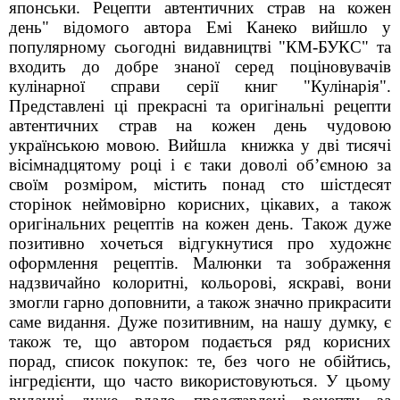
японськи. Рецепти автентичних страв на кожен
день" відомого автора Емі Канеко вийшло у
популярному сьогодні видавництві "КМ-БУКС" та
входить до добре знаної серед поціновувачів
кулінарної справи серії книг "Кулінарія".
Представлені ці прекрасні та оригінальні рецепти
автентичних страв на кожен день чудовою
українською мовою. Вийшла
книжка у дві тисячі
вісімнадцятому році і є таки доволі об’ємною за
своїм розміром, містить понад сто шістдесят
сторінок неймовірно корисних, цікавих, а також
оригінальних рецептів на кожен день. Також дуже
позитивно хочеться відгукнутися про художнє
оформлення рецептів. Малюнки та зображення
надзвичайно колоритні, кольорові, яскраві, вони
змогли гарно доповнити, а також значно прикрасити
саме видання. Дуже позитивним, на нашу думку, є
також те, що автором подається ряд корисних
порад, список покупок: те, без чого не обійтись,
інгредієнти, що часто використовуються. У цьому