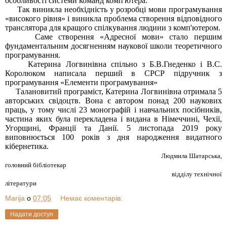
особливості системи команд комп'ютера.
Так виникла необхідність у розробці мови програмування
«високого рівня» і виникла проблема створення відповідного
транслятора для кращого спілкування людини з комп'ютером.
Саме створення «Адресної мови» стало першим
фундаментальним досягненням наукової школи теоретичного
програмування.
Катерина Логвинівна спільно з Б.В.Гнеденко і В.С.
Королюком написала перший в СРСР підручник з
програмування «Елементи програмування»
Талановитий програміст, Катерина Логвинівна отримала 5
авторських свідоцтв. Вона є автором понад 200 наукових
праць, у тому числі 23 монографій і навчальних посібників,
частина яких була перекладена і видана в Німеччині, Чехії,
Угорщині, Франції та Данії. 5 листопада 2019 року
виповнюється 100 років з дня народження видатного
кібернетика.
Людмила Шатарська,
головний бібліотекар
відділу технічної
літератури
Marija
о
07:05
Немає коментарів:
Надати доступ