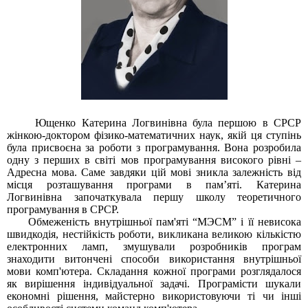
Ющенко Катерина Логвинівна була першою в СРСР
жінкою-доктором фізико-математичних наук, якій ця ступінь
була присвоєна за роботи з програмування. Вона розробила
одну з перших в світі мов програмування високого рівні –
Адресна мова. Саме завдяки цій мові зникла залежність від
місця розташування програми в пам’яті. Катерина
Логвинівна започаткувала першу школу теоретичного
програмування в СРСР.
Обмеженість внутрішньої пам'яті “МЭСМ” і її невисока
швидкодія, нестійкість роботи, викликана великою кількістю
електронних ламп, змушували розробників програм
знаходити витончені способи використання внутрішньої
мови комп'ютера. Складання кожної програми розглядалося
як вирішення індивідуальної задачі. Програмісти шукали
економні рішення, майстерно використовуючи ті чи інші