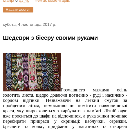
Marija
о
03:40
Немає коментарів:
Надати доступ
субота, 4 листопада 2017 р.
Шедеври з бісеру своїми руками
Розмашисто мазками осінь
золотить листя, щедро додаючи вогненно - руді і насичено -
бордові відтінки. Незважаючи на легкий смуток за
пройденим літом, неможливо не помітити навколишньої
краси, яку щиро хочеться закарбувати в пам’яті.
Літній одяг
вже проситься до шафи на відпочинок, а рука жінки починає
перебирати прикраси у скриньці: каблучки, сережки,
браслети та кольє, придбанні у магазинах та створені