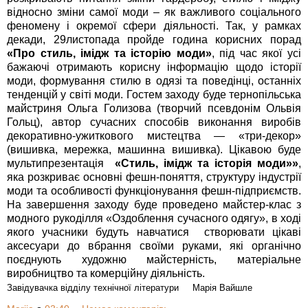
відносно зміни самої моди – як важливого соціального
феномену і окремої сфери діяльності. Так, у рамках
декади, 29листопада пройде година корисних порад
«Про стиль, імідж та історію моди»
, під час якої усі
бажаючі отримають корисну інформацію щодо історії
моди, формування стилю в одязі та поведінці, останніх
тенденцій у світі моди. Гостем заходу буде тернопільська
майстриня Ольга Голизова (творчий псевдонім Ольвія
Гольц), автор сучасних способів виконання виробів
декоративно-ужиткового мистецтва — «три-декор»
(вишивка, мережка, машинна вишивка). Цікавою буде
мультипрезентація
«Стиль, імідж та історія моди»»
,
яка розкриває основні фешн-поняття, структуру індустрії
моди та особливості функціонування фешн-підприємств.
На завершення заходу буде проведено майстер-клас з
модного рукоділля
«Оздоблення сучасного одягу»
, в ході
якого учасники будуть навчатися
створювати цікаві
аксесуари до вбрання своїми руками, які органічно
поєднують художню майстерність, матеріальне
виробництво та комерційну діяльність.
Завідувачка відділу технічної літератури
Марія Вайшле