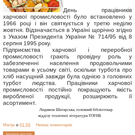
День працівників
харчової промисловості було встановлено у
1966 році і він святкується у третю неділю
жовтня. Відзначається в Україні щорічно згідно
з Указом Президента України № 714/95 від 8
серпня 1995 року.
Підприємства харчової і переробної
промисловості грають провідну роль у
забезпеченні населення продовольчими
товарами в усьому світі, оскільки турбота про
хліб насущний завжди була однією з головних
турбот людства. Працівники харчової
промисловості постійно покращують якість
виробленої продукції, розширюють її
асортимент.
Людмила Шатарська, головний бібліотекар
відділу технічної літератури ТОУНБ
Marija
о
01:55
Немає коментарів:
Надати доступ