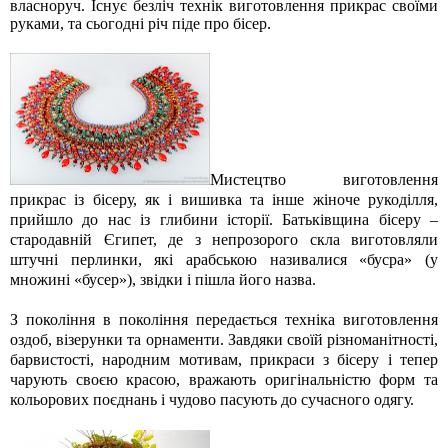
власноруч. Існує безліч технік виготовлення прикрас своїми
руками, та сьогодні річ піде про бісер.
Мистецтво виготовлення
прикрас із бісеру, як і вишивка та інше жіноче рукоділля,
прийшло до нас із глибини історії. Батьківщина бісеру –
стародавній Єгипет, де з непрозорого скла виготовляли
штучні перлинки, які арабською називалися «бусра» (у
множині «бусер»), звідки і пішла його назва.
З покоління в покоління передається техніка виготовлення
оздоб, візерунки та орнаменти. Завдяки своїй різноманітності,
барвистості, народним мотивам, прикраси з бісеру і тепер
чарують своєю красою, вражають оригінальністю форм та
кольорових поєднань і чудово пасують до сучасного одягу.