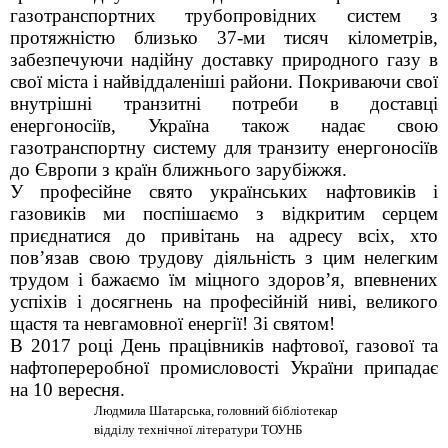
газотранспортних трубопровідних систем з
протяжністю близько 37-ми тисяч кілометрів,
забезпечуючи надійну доставку природного газу в
свої міста і найвіддаленіші райони. Покриваючи свої
внутрішні транзитні потреби в доставці
енергоносіїв, Україна також надає свою
газотранспортну систему для транзиту енергоносіїв
до Європи з країн ближнього зарубіжжя.
У професійне свято українських нафтовиків і
газовиків ми поспішаємо з відкритим серцем
приєднатися до привітань на адресу всіх, хто
пов’язав свою трудову діяльність з цим нелегким
трудом і бажаємо їм міцного здоров’я, впевнених
успіхів і досягнень на професійній ниві, великого
щастя та невгамовної енергії! Зі святом!
В 2017 році День працівників нафтової, газової та
нафтопереробної промисловості України припадає
на 10 вересня.
Людмила Шатарська, головний бібліотекар
відділу технічної літератури ТОУНБ