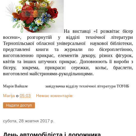
На виставці «І розквітає бісер
восени», розгорнутій у відділі технічної літератури
Тернопільської обласної універсальної
наукової бібліотеки,
представлені книги та журнали по бісероплетінню,
виготовленню прикрас, елементів декору, різних фігурок,
квітів та інших штучних прикрас. Доповнюють її вироби з
бісеру, зокрема, прикраси: сережки, кольє, браслети,
виготовлені майстринями-рукодільницями.
Марія Вайшле
завідувачка відділу технічної літератури ТОУНБ
Marija
о
05:03
Немає коментарів:
Надати доступ
субота, 28 жовтня 2017 р.
День автомобіліста і дорожника