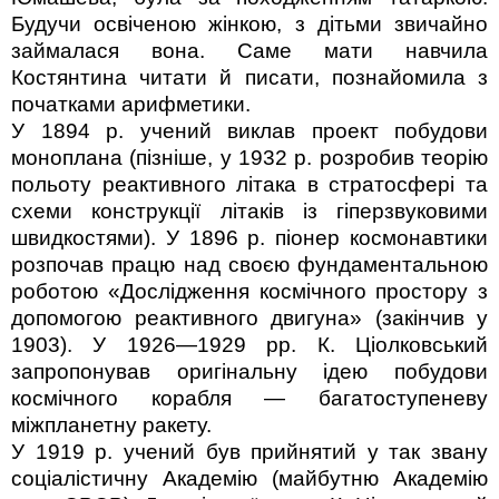
Будучи освіченою жінкою, з дітьми звичайно
займалася вона. Саме мати навчила
Костянтина читати й писати, познайомила з
початками арифметики.
У 1894 р. учений виклав проект побудови
моноплана (пізніше, у 1932 р. розробив теорію
польоту реактивного літака в стратосфері та
схеми конструкції літаків із гіперзвуковими
швидкостями). У 1896 р. піонер космонавтики
розпочав працю над своєю фундаментальною
роботою «Дослідження космічного простору з
допомогою реактивного двигуна» (закінчив у
1903). У 1926—1929 рр. К. Ціолковський
запропонував оригінальну ідею побудови
космічного корабля — багатоступеневу
міжпланетну ракету.
У 1919 р. учений був прийнятий у так звану
соціалістичну Академію (майбутню Академію