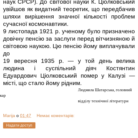
наук СРСР). До світової науки К. Ціолковський
увійшов як видатний теоретик, що передбачив
шляхи вирішення значної кількості проблем
сучасної космонавтики.
9 листопада 1921 р. ученому було призначено
довічну пенсію за заслуги перед вітчизняною й
світовою наукою. Цю пенсію йому виплачували
до
19 вересня 1935 р. — у той день велика
людина і суспільний діяч Костянтин
Едуардович Ціолковський пoмер у Калузі —
місті, що стало йому рідним.
Людмила Шатарська, головний
екар
відділу технічної літератури
Marija
о
01:47
Немає коментарів:
Надати доступ