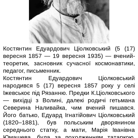
Костянтин Едуардович Ціолковський (5 (17)
вересня 1857 — 19 вересня 1935) — вчений-
теоретик, засновник сучасної космонавтики,
педагог, письменник.
Костянтин Едуардович Ціолковський
народився 5 (17) вересня 1857 року у селі
Іжевськоє під Рязанню. Предки К.Ціолковського
— вихідці з Волині, далекі родичі гетьмана
Северина Наливайка, чим вчений пишався.
Його батько, Едуард Ігнатійович Ціолковський
(1820–1881), був польським дворянином
середнього статку, а мати, Марія Іванівна
Юмашева, була за походженням татаркою.