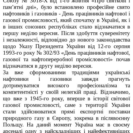
Союзу № 3018-Х від 1-го жовтня «Про святкові і
пам’ятні дні», було встановлено професійне свято
нафтовиків і газовиків - День працівників нафтової і
газової промисловості, який спочатку в Україні, як і
в інших союзних республіках стало відзначатися в
першу неділю вересня. Після здобуття суверенітету
і незалежності, відповідно до нового законодавства
щодо Указу Президента України від 12-го серпня
1993-го року № 302/93 «День працівників нафтової,
газової та нафтопереробної промісловості» почав
відзначатися в другу неділю вересня.
За вже сформованими традиціями українські
нафтовики і газовики завжди прагнуть
дотримуватися високого професіоналізма та
компетентністі у своїй нелегкій праці. Відзначимо,
що вже з 1945-го року, вперше в історії світової
газової промисловості, саме з території України
стали здійснюватися прямі експортні поставки
природного газу в Європу, зокрема в післявоєнну
Польщу. На даний момент Україна має в своєму
арсеналі одну з найскладніших і найефективніших