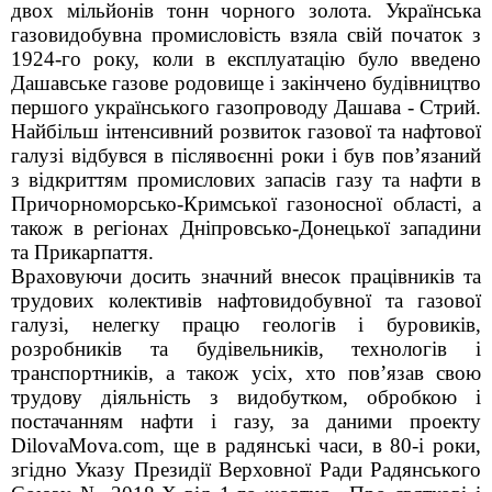
двох мільйонів тонн чорного золота. Українська
газовидобувна промисловість взяла свій початок з
1924-го року, коли в експлуатацію було введено
Дашавське газове родовище і закінчено будівництво
першого українського газопроводу Дашава - Стрий.
Найбільш інтенсивний розвиток газової та нафтової
галузі відбувся в післявоєнні роки і був пов’язаний
з відкриттям промислових запасів газу та нафти в
Причорноморсько-Кримської газоносної області, а
також в регіонах Дніпровсько-Донецької западини
та Прикарпаття.
Враховуючи досить значний внесок працівників та
трудових колективів нафтовидобувної та газової
галузі, нелегку працю геологів і буровиків,
розробників та будівельників, технологів і
транспортників, а також усіх, хто пов’язав свою
трудову діяльність з видобутком, обробкою і
постачанням нафти і газу, за даними проекту
DilovaMova.com, ще в радянські часи, в 80-і роки,
згідно Указу Президії Верховної Ради Радянського