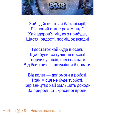
Хай здійсняються бажані мрії,
Рік новий стане роком надії.
Хай здоров’я міцного прибуде,
Щастя, радості, посмішок всюди!
І достаток хай буде в оселі,
Щоб були всі гуляння веселі!
Творчих успіхів, сил і наснаги.
Від близьких — розуміння й поваги.
Від колег — допомоги в роботі.
І хай місця не буде турботі.
Керівництво хай збільшить доходи
За природність красивої вроди.
Marija
о
01:45
Немає коментарів: