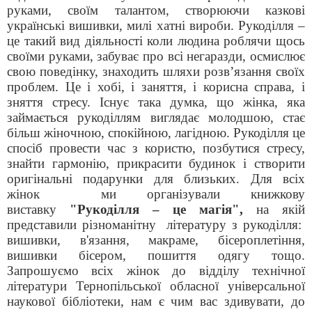
руками, своїм талантом, створюючи казкові
українські вишивки, милі хатні вироби. Рукоділля –
це такий вид діяльності коли людина роблячи щось
своїми руками, забуває про всі негаразди, осмислює
свою поведінку, знаходить шляхи розв’язання своїх
проблем. Це і хобі, і заняття, і корисна справа, і
зняття стресу. Існує така думка, що жінка, яка
займається рукоділлям виглядає молодшою, стає
більш жіночною, спокійною, лагідною. Рукоділля це
спосіб провести час з користю, позбутися стресу,
знайти гармонію, прикрасити будинок і створити
оригінальні подарунки для близьких. Для всіх
жінок
ми організували книжкову
виставку
"Рукоділля – це магія",
на якій
представили різноманітну літературу з рукоділля:
вишивки, в'язання, макраме, бісероплетіння,
вишивки бісером, пошиття одягу тощо.
Запрошуємо всіх жінок до відділу технічної
літератури Тернопільської обласної універсальної
наукової бібліотеки, нам є чим вас здивувати, до