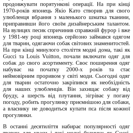
продовжувати порятункові операції. На при кінці
1970-років японець Якіо Като створив для свого
улюбленця вбрання з маленького шматка тканини,
приправивши його своїм дизайнерським талантом.
На вулицях песик спричинив справжній фурор і вже
у 1981-му році японець серйозно займався одягом
для тварин, одягаючи собак світових знаменитостей.
На при кінці минулого століття модні дома, такі як
Gucci та Louis Vuitton, почали включати одяг для
собак до свого асортименту. Своє поширення одяг
набуває на початку 2000-х років та стає
неймовірним проривом у світі моди. Сьогодні одяг
для тварин остаточно закріпився як необхідність
для наших улюбленців. Він захищає собаку від
бруду, а шерсть від плутання, зігріває у погану
погоду, робить прогулянку приємнішою для собаки,
а власнику не доводиться купати пса після кожної
прогулянки.
В останні десятиліття набирає популярності одяг
тварин для краси і такі модні будинки як Gucci,