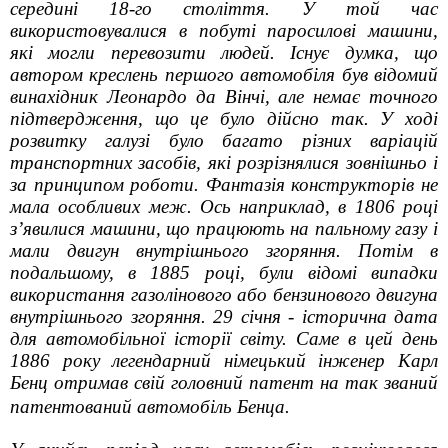
середині 18-го століття. У той час
використовувалися в побуті паросилові машини,
які могли перевозити людей. Існує думка, що
автором креслень першого автомобіля був відомий
винахідник Леонардо да Вінчі, але немає точного
підтвердження, що це було дійсно так. У ході
розвитку галузі було багато різних варіацій
транспортних засобів, які розрізнялися зовнішньо і
за принципом роботи. Фантазія конструкторів не
мала особливих меж. Ось наприклад, в 1806 році
з’явилися машини, що працюють на пальному газу і
мали двигун внутрішнього згоряння. Потім в
подальшому, в 1885 році, були відомі випадки
використання газолінового або бензинового двигуна
внутрішнього згоряння. 29 січня - історична дата
для автомобільної історії світу. Саме в цей день
1886 року легендарний німецький інженер Карл
Бенц отримав свій головний патент на так званий
патентований автомобіль Бенца.