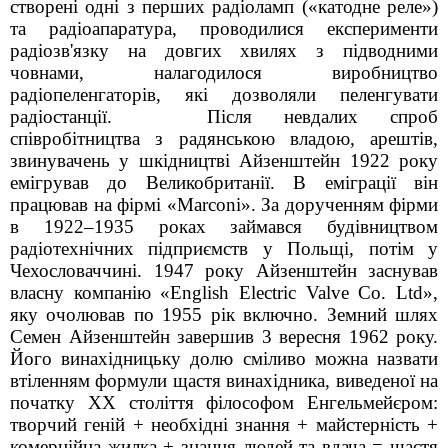
створені одні з перших радіоламп («катодне реле»)
та радіоапаратура, проводилися експерименти
радіозв'язку на довгих хвилях з підводними
човнами, налагодилося виробництво
радіопеленгаторів, які дозволяли пеленгувати
радіостанції.
Після невдалих спроб
співробітництва з радянською владою, арештів,
звинувачень у шкідництві Айзенштейн 1922 року
емігрував до Великобританії. В еміграції він
працював на фірмі «Marconi». За дорученням фірми
в 1922–1935 роках займався будівництвом
радіотехнічних підприємств у Польщі, потім у
Чехословаччині. 1947 року Айзенштейн заснував
власну компанію «English Electric Valve Co. Ltd»,
яку очолював по 1955 рік включно. Земний шлях
Семен Айзенштейн завершив 3 вересня 1962 року.
Його винахідницьку долю сміливо можна назвати
втіленням формули щастя винахідника, виведеної на
початку ХХ століття філософом Енгельмейєром:
творчий геній + необхідні знання + майстерність +
комерційна жилка + знання людей та вдача = щастя