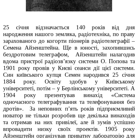
25 січня відзначається 140 років від дня
народження нашого земляка, радіотехніка, по праву
зарахованого до когорти піонерів радіотелеграфії –
Семена Айзенштейна. Ще в юності, захопившись
бездротовим телеграфом,
Айзенштейн налагодив
вдома пристрої радіозв’язку системи О. Попова та
1901 року провів у Києві сеанси дії цієї системи.
Син київського купця Семен народився 25 січня
1884 року. Освіту здобув у Київському
університеті, потім – у Берлінському університеті. А
1904 року презентував винахід «Система
одночасного телеграфування та телефонування без
дротів».
За неповних п’ять років підприємливий
новатор не тільки розробив ще декілька винаходів
та отримав на них привілеї, але й зумів успішно
впровадити низку своїх проектів. 1905 року
Айзенштейн організував приватну лабораторію для