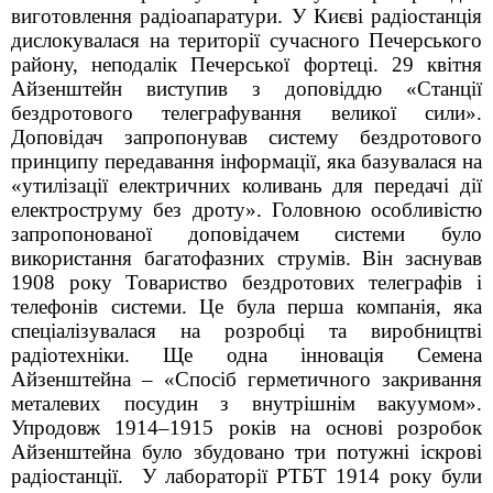
виготовлення радіоапаратури. У Києві радіостанція
дислокувалася на території сучасного Печерського
району, неподалік Печерської фортеці. 29 квітня
Айзенштейн виступив з доповіддю «Станції
бездротового телеграфування великої сили».
Доповідач запропонував систему бездротового
принципу передавання інформації, яка базувалася на
«утилізації електричних коливань для передачі дії
електроструму без дроту». Головною особливістю
запропонованої доповідачем системи було
використання багатофазних струмів. Він заснував
1908 року Товариство бездротових телеграфів і
телефонів системи. Це була перша компанія, яка
спеціалізувалася на розробці та виробництві
радіотехніки. Ще одна інновація Семена
Айзенштейна – «Спосіб герметичного закривання
металевих посудин з внутрішнім вакуумом».
Упродовж 1914–1915 років на основі розробок
Айзенштейна було збудовано три потужні іскрові
радіостанції.
У лабораторії РТБТ 1914 року були