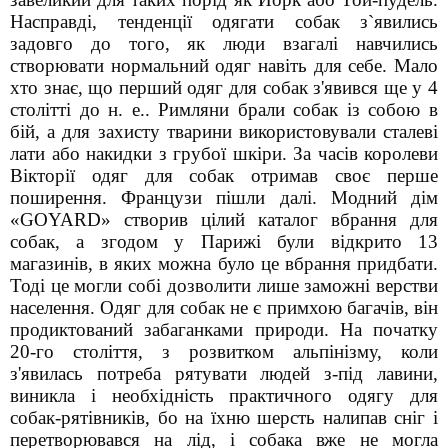
Насправді, тенденції одягати собак з`явились
задовго до того, як люди взагалі навчились
створювати нормальний одяг навіть для себе. Мало
хто знає, що перший одяг для собак з'явився ще у 4
столітті до н. е.. Римляни брали собак із собою в
бій, а для захисту тварини використовували сталеві
лати або накидки з грубої шкіри. За часів королеви
Вікторії одяг для собак отримав своє перше
поширення. Французи пішли далі. Модний дім
«GOYARD» створив цілий каталог вбрання для
собак, а згодом у Парижі були відкрито 13
магазинів, в яких можна було це вбрання придбати.
Тоді це могли собі дозволити лише заможні верстви
населення. Одяг для собак не є примхою багачів, він
продиктований забаганками природи. На початку
20-го століття, з розвитком альпінізму, коли
з'явилась потреба рятувати людей з-під лавини,
виникла і необхідність практичного одягу для
собак-рятівників, бо на їхню шерсть налипав сніг і
перетворювався на лід, і собака вже не могла