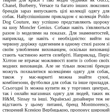
Chanel, Burberry, Versace та багато інших люксових
брендів зараз випускають цілі колекції одягу для
собак. Найуспішнішим прикладом є колекція Poldo
Dog Couture, яку успішно представляють щороку
на шоу
M
oncler Genius. Собаки навіть з'являються
разом із моделями на показах. Для знаменитостей,
наприклад, це навіть є необхідністю: вийти на
червону доріжку одягненим в одному стилі разом зі
своїм улюбленим вихованцем, оскільки вихованці
стають частиною життя селебріті. Наприклад, Періс
Хілтон не втрачає можливості взяти із собою своїх
модних вихованців.
Але не тільки люксові бренди
можуть похвалитися колекціями одягу для собак,
також у мас-маркеті можна знайти сукні,
комбінезони, футболки для собак та інше приладдя.
C
сьогодні їх можна купити як у торгових центрах,
так і онлайн магазинах одягу для людей, таких як
H&M, Sinsay та інші.
Українські дизайнери теж не
відстають у цьому питанні, бренд Montmorency,
створений Ксенією Вербицькою, пропонує широкий