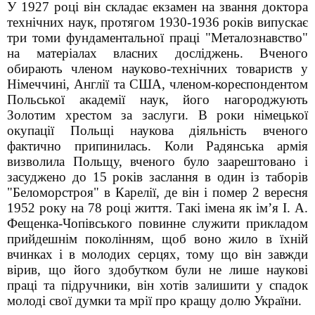
У 1927 році він складає екзамен на звання доктора
технічних наук, протягом 1930-1936 років випускає
три томи фундаментальної праці "Металознавство"
на матеріалах власних досліджень. Вченого
обирають членом науково-технічних товариств у
Німеччині, Англії та США, членом-кореспондентом
Польської академії наук, його нагороджують
Золотим хрестом за заслуги. В роки німецької
окупації Польщі наукова діяльність вченого
фактично припинилась. Коли Радянська армія
визволила Польщу, вченого було заарештовано і
засуджено до 15 років заслання в один із таборів
"Беломорстроя" в Карелії, де він і помер 2 вересня
1952 року на 78 році життя.
Такі імена як ім’я І. А.
Фещенка-Чопівського повинне служити прикладом
прийдешнім поколінням, щоб воно жило в їхній
вчинках і в молодих серцях, тому що він завжди
вірив, що його здобутком були не лише наукові
праці та підручники, він хотів залишити у спадок
молоді свої думки та мрії про кращу долю України.