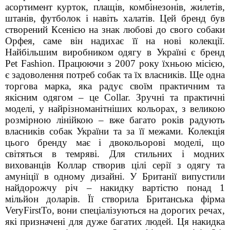
асортимент курток, плащів, комбінезонів, жилетів,
штанів, футболок і навіть халатів. Цей бренд був
створений Ксенією на знак любові до свого собаки
Орфея, саме він надихає її на нові колекції.
Найбільшим виробником одягу в Україні є бренд
Pet Fashion. Працюючи з 2007 року їхньою місією,
є задоволення потреб собак та їх власників.
Ще одна
торгова марка, яка радує своїм практичним та
якісним одягом – це Collar. Зручні та практичні
моделі, у найрізноманітніших кольорах, з великою
розмірною лінійкою – вже багато років радують
власників собак України та за її межами. Колекція
цього бренду має і двокольорові моделі, що
світяться в темряві. Для стильних і модних
вихованців Коллар створив цілі серії з одягу та
амуніції в одному дизайні. У Британії випустили
найдорожчу річ – накидку вартістю понад 1
мільйон доларів. Її створила Британська фірма
VeryFirstTo, вони спеціалізуються на дорогих речах,
які призначені для дуже багатих людей. Ця накидка