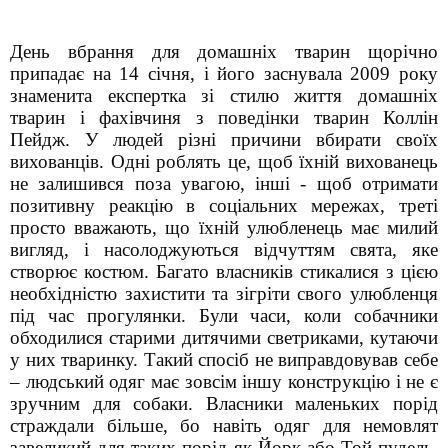
День вбрання для домашніх тварин щорічно
припадає на 14 січня, і його заснувала 2009 року
знаменита експертка зі стилю життя домашніх
тварин і фахівчиня з поведінки тварин Коллін
Пейдж. У людей різні причини вбирати своїх
вихованців. Одні роблять це, щоб їхній вихованець
не залишився поза увагою, інші - щоб отримати
позитивну реакцію в соціальних мережах, треті
просто вважають, що їхній улюбленець має милий
вигляд, і насолоджуються відчуттям свята, яке
створює костюм.
Багато власників стикалися з цією
необхідністю захистити та зігріти свого улюбленця
під час прогулянки. Були часи, коли собачники
обходилися старими дитячими светриками, кутаючи
у них тваринку. Такий спосіб не виправдовував себе
– людський одяг має зовсім іншу конструкцію і не є
зручним для собаки. Власники маленьких порід
страждали більше, бо навіть одяг для немовлят
завеликий для таких порід як Йорк або Той-пудель.