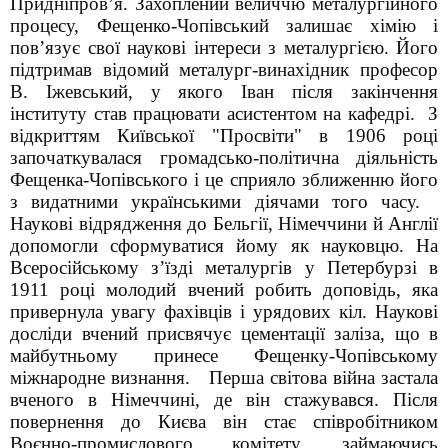
Придніпров’я. Захоплений величчю металургійного
процесу, Фещенко-Чопівський залишає хімію і
пов’язує свої наукові інтереси з металургією. Його
підтримав відомий металург-винахідник професор
В. Іжевський, у якого Іван після закінчення
інституту став працювати асистентом на кафедрі. З
відкриттям Київської "Просвіти" в 1906 році
започаткувалася громадсько-політична діяльність
Фещенка-Чопівського і це сприяло зближенню його
з видатними українськими діячами того часу.
Наукові відрядження до Бельгії, Німеччини й Англії
допомогли сформуватися йому як науковцю. На
Всеросійському з’їзді металургів у Петербурзі в
1911 році молодий вчений робить доповідь, яка
привернула увагу фахівців і урядових кіл. Наукові
досліди вчений присвячує цементації заліза, що в
майбутньому принесе Фещенку-Чопівському
міжнародне визнання. Перша світова війна застала
вченого в Німеччині, де він стажувався. Після
повернення до Києва він стає співробітником
Воєнно-промислового комітету, займаючись