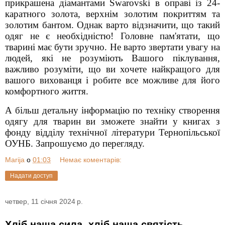
прикрашена діамантами Swarovski в оправі із 24-
каратного золота, верхнім золотим покриттям та
золотим бантом. Однак варто відзначити, що такий
одяг не є необхідністю! Головне пам'ятати, що
тварині має бути зручно. Не варто звертати увагу на
людей, які не розуміють Вашого піклування,
важливо розуміти, що ви хочете найкращого для
вашого вихованця і робите все можливе для його
комфортного життя.
А більш детальну інформацію по техніку створення
одягу для тварин ви зможете знайти у книгах з
фонду відділу технічної літератури Тернопільської
ОУНБ. Запрошуємо до перегляду.
Marija
о
01:03
Немає коментарів:
Надати доступ
четвер, 11 січня 2024 р.
Хліб наша сила, хліб наша святість