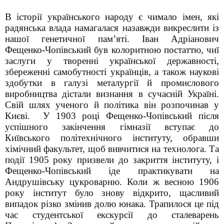
В історії українського народу є чимало імен, які
радянська влада намагалася назавжди викреслити із
нашої генетичної пам’яті. Іван Адріанович
Фещенко-Чопівський був колоритною постаттю, чиї
заслуги у творенні української державності,
збереженні самобутності українців, а також наукові
здобутки в галузі металургії й промислового
виробництва дістали визнання в сучасній Україні.
Свій шлях ученого й політика він розпочинав у
Києві.
У 1903 році Фещенко-Чопівський після
успішного закінчення гімназії вступає до
Київського політехнічного інституту, обравши
хімічний факультет, щоб вивчитися на технолога. Та
події 1905 року призвели до закриття інституту, і
Фещенко-Чопівський іде практикувати на
Андрушівську цукроварню. Коли ж весною 1906
року інститут було знову відкрито, щасливий
випадок різко змінив долю юнака. Трапилося це під
час студентської екскурсії до сталеварень