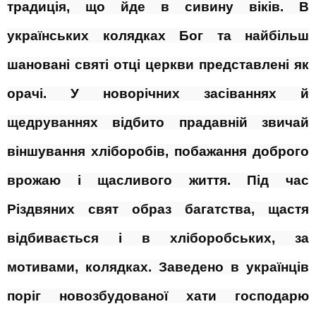
традиція, що йде в сивину віків. В
українських колядках Бог та найбільш
шановані святі отці церкви представлені як
орачі. У новорічних засіваннях й
щедруваннях відбито прадавній звичай
віншування хліборобів, побажання доброго
врожаю і щасливого життя. Під час
Різдвяних свят образ багатства, щастя
відбивається і в хліборобських, за
мотивами, колядках. Заведено в українців
поріг новозбудованої хати господарю