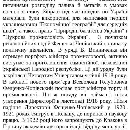
питаннями розподілу палива й металів в умовах
воєнного стану. Зібрані під час поїздок по Україні
матеріали були використані для написання першої
україномовної "Економічної географії" для середніх
шкіл", а також праць "Природні багатства України" і
"Цукрова промисловість України". З початком
революційних подій Фещенко-Чопівський поринає у
політичну діяльність. В уряді В. Винниченка він
отримує портфель міністра промисловості, активно
виступає за проголошення самостійної, незалежної
Української Народної республіки. Ці дії уряду були
закріплені Четвертим Універсалом у січні 1918 року.
В кабінеті нового прем’єра Всеволода Голубовича
Фещенко-Чопівський посідає пост міністра торгу й
промисловості. Цю ж посаду він займав і після
утворення Директорії в листопаді 1918 року. Після
падіння Директорії Фещенко-Чопівський у 1920-
1921 роках емігрує в Польщу, де поринає в наукову
працю. В 1922 році його запрошують до Кракова в
Гірничу академію для організації відділу металургії.