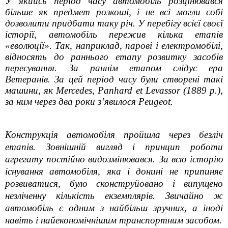
У якийсь період часу автомобіль розцінювався
більше як предмет розкоші, і не всі могли собі
дозволити придбати таку річ.
У перебігу всієї своєї
історії, автомобіль пережив кілька етапів
«еволюції». Так, наприклад, парові і електромобілі,
відносять до раннього етапу розвитку засобів
пересування. За раннім етапом слідує ера
Ветеранів. За цей період часу були створені такі
машини, як Mercedes, Panhard et Levassor (1889 р.),
за ним через два роки з’явилося Peugeot.
Конструкція автомобіля пройшла через безліч
етапів. Зовнішній вигляд і принцип роботи
агрегату постійно видозмінювався. За всю історію
існування автомобіля, яка і донині не припиняє
розвиватися, було сконструйовано і випущено
незліченну кількість екземплярів. Звичайно ж
автомобіль є одним з найбільш зручних, а іноді
навіть і найекономічнішим транспортним засобом.