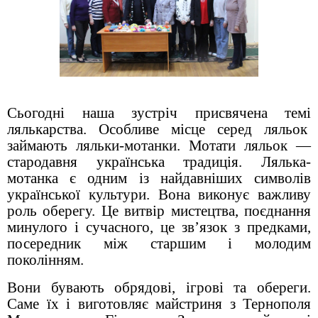
Сьогодні наша зустріч присвячена темі
лялькарства. Особливе місце серед ляльок
займають ляльки-мотанки.
Мотати ляльок —
стародавня українська традиція.
Лялька-
мотанка є одним із найдавніших символів
української культури. Вона виконує важливу
роль оберегу. Це витвір мистецтва, поєднання
минулого і сучасного, це зв’язок з предками,
посередник між старшим і молодим
поколінням.
Вони бувають обрядові, ігрові та обереги.
Саме їх і виготовляє майстриня з Тернополя