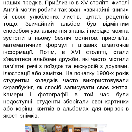
наших предків. Приблизно в XV столітті жителі
Англії могли робити так звані «звичайні книги»
зі своїх улюблених листів, цитат, рецептів
тощо. Звичайний альбом був відмінним
способом узагальнення знань, і нерідко можна
зустріти в ньому безліч молитов, прислів'їв,
математичних формул і цікавих шматочків
інформації. Потім, в XVI столітті, стали
з'являтися альбоми дружби, які часто містили
пам'ятні речі з поїздок та екскурсій з друзями,
ілюстрації або замітки. На початку 1900-х років
студентки коледжів часто використовували
скрапбукінг, як спосіб записувати своє життя.
Камери і фотографії в той час були
недоступні, студенти зберігали свої картинки
або корінці квитків в альбомах для вирізок в
якості знімків.