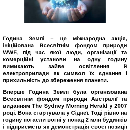
Година Землі
– це міжнародна акція,
ініційована Всесвітнім фондом природи
WWF, під час якої люди, організації та
комерційні установи на одну годину
вимикають зайве освітлення й
електроприлади як символ їх єднання і
прихильність до збереження планети.
Вперше Година Землі була організована
Всесвітнім фондом природи Австралії та
виданням The Sydney Morning Herald у 2007
році. Вона стартувала у Сіднеї. Тоді рівно на
годину погасли вогні у понад 2 млн будинків
і підприємств як демонстрація своєї позиції