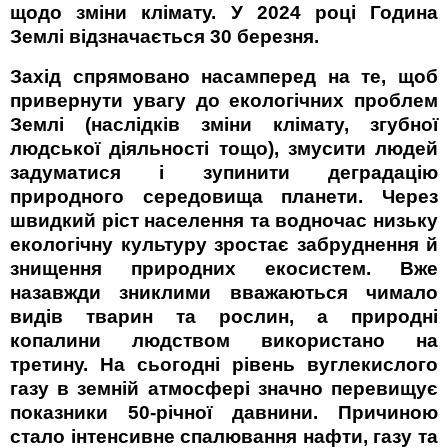
щодо зміни клімату.
У 2024 році
Година
Землі
відзначається 30 березня
.
Захід спрямовано насамперед на те, щоб
привернути увагу до екологічних проблем
Землі (наслідків зміни клімату, згубної
людської діяльності тощо), змусити людей
задуматися і зупинити деградацію
природного середовища планети.
Через
швидкий ріст населення та водночас низьку
екологічну культуру зростає забруднення й
знищення природних екосистем. Вже
назавжди зниклими вважаються чимало
видів тварин та рослин, а природні
копалини людством використано на
третину. На сьогодні рівень вуглекислого
газу в земній атмосфері значно перевищує
показники 50-річної давнини. Причиною
стало інтенсивне спалювання нафти, газу та