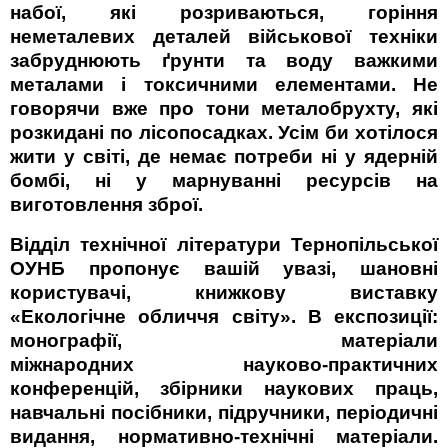
набої, які розриваються, горіння
неметалевих деталей військової техніки
забруднюють ґрунти та воду важкими
металами і токсичними елементами. Не
говорячи вже про тони металобрухту, які
розкидані по лісопосадках. Усім би хотілося
жити у світі, де немає потреби ні у ядерній
бомбі, ні у марнуванні ресурсів на
виготовлення зброї.
Відділ технічної літератури Тернопільської
ОУНБ пропонує вашій увазі, шановні
користувачі, книжкову виставку
«Екологічне обличчя світу». В експозиції:
монографії, матеріали
міжнародних науково-практичних
конференцій, збірники наукових праць,
навчальні посібники, підручники, періодичні
видання, нормативно-технічні матеріали.