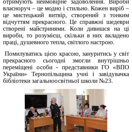
отримують неймовірне задоволення. Вироби
власноруч – це модно і стильно. Кожен виріб –
це мистецький витвір, створений з тонким
відчуттям прекрасного. Це справжні шедеври
створені майстринями. Коли дивишся на ці
вироби, то розумієш, скільки в них вкладено
праці, душевного тепла, світлого настрою.
Помилуватись цією красою, зануритись у світ
прекрасного сьогодні змогли
внутрішньо
переміщені особи - представники ГО «ВПО
України» Тернопільщина
учні і завідувачка
бібліотеки загальноосвітньої школи №23.