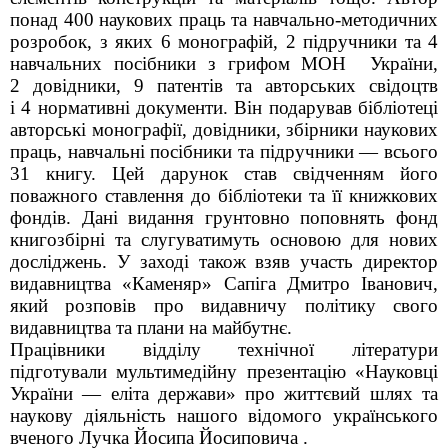
понад 400 наукових праць та навчально-методичних
розробок, з яких 6 монографій, 2 підручники та 4
навчальних посібники з грифом МОН України,
2 довідники, 9 патентів та авторських свідоцтв
і 4 нормативні документи. Він подарував бібліотеці
авторські монографії, довідники, збірники наукових
праць, навчальні посібники та підручники — всього
31 книгу. Цей дарунок став свідченням його
поважного ставлення до бібліотеки та її книжкових
фондів. Дані видання грунтовно поповнять фонд
книгозбірні та слугуватимуть основою для нових
досліджень. У заході також взяв участь директор
видавництва «Каменяр» Сапіга Дмитро Іванович,
який розповів про видавничу політику свого
видавництва та плани на майбутнє.
Працівники відділу технічної літератури
підготували мультимедійну презентацію «Науковці
України — еліта держави» про життєвий шлях та
наукову діяльність нашого відомого українського
вченого Лучка Йосипа Йосиповича .