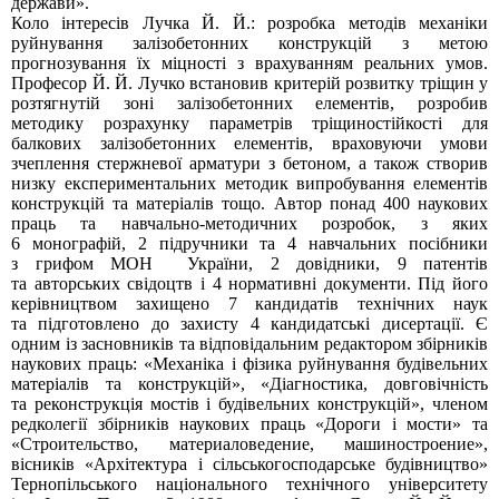
держави».
Коло інтересів Лучка Й. Й.: розробка методів механіки
руйнування залізобетонних конструкцій з метою
прогнозування їх міцності з врахуванням реальних умов.
Професор Й. Й. Лучко встановив критерій розвитку тріщин у
розтягнутій зоні залізобетонних елементів, розробив
методику розрахунку параметрів тріщиностійкості для
балкових залізобетонних елементів, враховуючи умови
зчеплення стержневої арматури з бетоном, а також створив
низку експериментальних методик випробування елементів
конструкцій та матеріалів тощо. Автор понад 400 наукових
праць та навчально-методичних розробок, з яких
6 монографій, 2 підручники та 4 навчальних посібники
з грифом МОН України, 2 довідники, 9 патентів
та авторських свідоцтв і 4 нормативні документи. Під його
керівництвом захищено 7 кандидатів технічних наук
та підготовлено до захисту 4 кандидатські дисертації. Є
одним із засновників та відповідальним редактором збірників
наукових праць: «Механіка і фізика руйнування будівельних
матеріалів та конструкцій», «Діагностика, довговічність
та реконструкція мостів і будівельних конструкцій», членом
редколегії збірників наукових праць «Дороги і мости» та
«Строительство, материаловедение, машиностроение»,
вісників «Архітектура і сільськогосподарське будівництво»
Тернопільського національного технічного університету