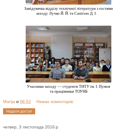
Завідувачка відділу технічної літератури
з гостями
заходу Лучко Й. Й. та Сапігою Д. І.
Учасники заходу
—
студенти ТНТУ ім. І. Пулюя
та працівники ТОУНБ
Marija
о
06:52
Немає коментарів:
Надати доступ
четвер, 3 листопада 2016 р.