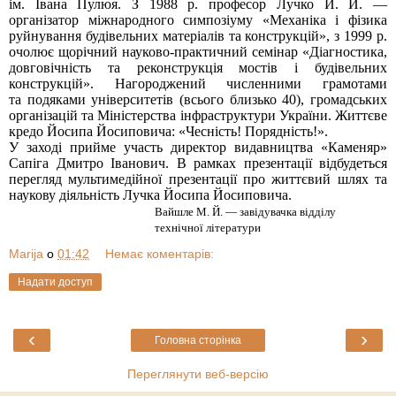
ім. Івана Пулюя. З 1988 р. професор Лучко Й. Й. —
організатор міжнародного симпозіуму «Механіка і фізика
руйнування будівельних матеріалів та конструкцій», з 1999 р.
очолює щорічний науково-практичний семінар «Діагностика,
довговічність та реконструкція мостів і будівельних
конструкцій». Нагороджений численними грамотами
та подяками університетів (всього близько 40), громадських
організацій та Міністерства інфраструктури України. Життєве
кредо Йосипа Йосиповича: «Чесність! Порядність!».
У заході прийме участь директор видавництва «Каменяр»
Сапіга Дмитро Іванович. В рамках презентації відбудеться
перегляд мультимедійної презентації про життєвий шлях та
наукову діяльність Лучка Йосипа Йосиповича.
Вайшле М. Й. — завідувачка відділу
технічної літератури
Marija
о
01:42
Немає коментарів:
Надати доступ
‹
›
Головна сторінка
Переглянути веб-версію