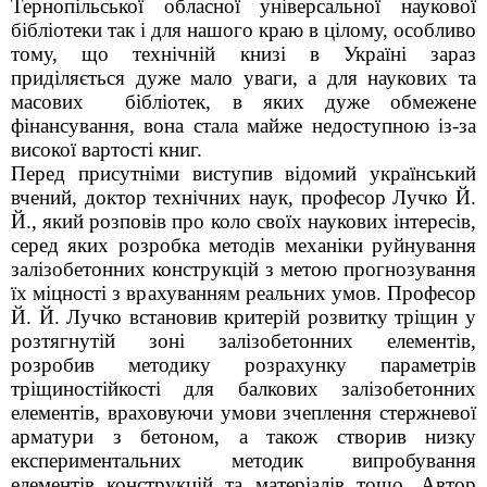
Тернопільської обласної універсальної наукової
бібліотеки так і для нашого краю в цілому, особливо
тому, що технічній книзі в Україні зараз
приділяється дуже мало уваги, а для наукових та
масових бібліотек, в яких дуже обмежене
фінансування, вона стала майже недоступною із-за
високої вартості книг.
Перед присутніми виступив відомий український
вчений, доктор технічних наук, професор Лучко Й.
Й., який розповів про коло своїх наукових інтересів,
серед яких розробка методів механіки руйнування
залізобетонних конструкцій з метою прогнозування
їх міцності з врахуванням реальних умов. Професор
Й. Й. Лучко встановив критерій розвитку тріщин у
розтягнутій зоні залізобетонних елементів,
розробив методику розрахунку параметрів
тріщиностійкості для балкових залізобетонних
елементів, враховуючи умови зчеплення стержневої
арматури з бетоном, а також створив низку
експериментальних методик випробування
елементів конструкцій та матеріалів тощо. Автор