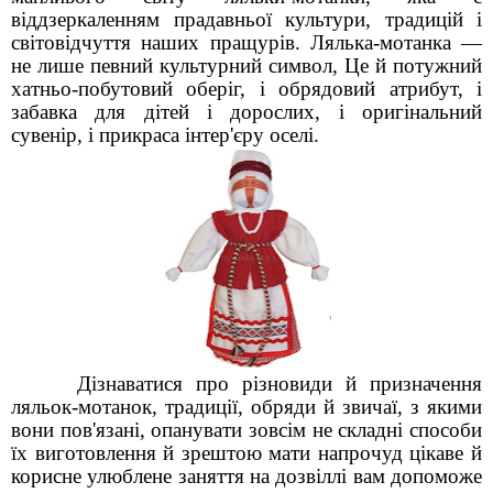
віддзеркаленням прадавньої культури, традицій і
світовідчуття наших пращурів. Лялька-мотанка —
не лише певний культурний символ, Це й потужний
хатньо-побутовий оберіг, і обрядовий атрибут, і
забавка для дітей і дорослих, і оригінальний
сувенір, і прикраса інтер'єру оселі.
Дізнаватися про різновиди й призначення
ляльок-мотанок, традиції, обряди й звичаї, з якими
вони пов'язані, опанувати зовсім не складні способи
їх виготовлення й зрештою мати напрочуд цікаве й
корисне улюблене заняття на дозвіллі вам допоможе