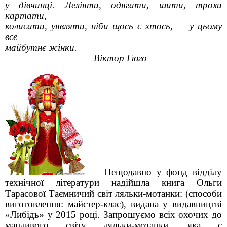
у дівчинці. Леліяти, одягати, шити, трохи
картати,
колисати, уявляти, ніби щось є хтось, — у цьому
все
майбутнє жінки.
Віктор Гюго
Нещодавно у фонд відділу
технічної літератури надійшла книга Ольги
Тарасової Таємничий світ ляльки-мотанки: (способи
виготовлення: майстер-клас), видана у видавництві
«Либідь» у 2015 році. Запрошуємо всіх охочих до
манливого світу ляльки-мотанки, яка є