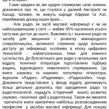
Саме завдяки їм, ми щодня отримуємо свіжі новини,
дізнаємося про те, що сталося у далекій Австралії чи
Канаді, бачимо, як живуть народи Африки та Азії,
переймаємо досвід інших країн…
Але радіо, як засіб масової інформації є чи не
найпоширенішим у світі — майже 95% населення усього
світу має доступ до нього. Важливість і значення радіо як
засобу для зміцнення і розвитку міжнародного
співробітництва, активного сприяння щодо вільного
доступу до інформації, особливо в епоху цифрових
технологій - найактуальніша тема для кожного
суспільства .До Всесвітнього дня радіо у читальному залі
відділу технічної літератури підготовлено підбірку
видань, відповідного тематичного спрямування. Це
книги ,наукова та науково- популярна література,
журнали «Радио», «Радиомир», «Радиохоби», тощо.
Документи представлені у фонді відділу допоможуть
більш детально дізнатись про зародження радіо та
радіотехнологій, нададуть історичний аналіз розвитку
науково –технічних ідей у радіотехніці. Також ви зможете
прочитати книги присвячені найбільш розповсюдженим
професіям у засобах масової інформації. Для пошуку