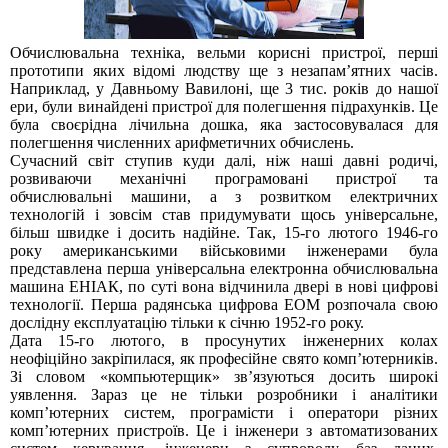
Обчислювальна техніка, вельми корисні пристрої, перші
прототипи яких відомі людству ще з незапам’ятних часів.
Наприклад, у Давньому Вавилоні, ще 3 тис. років до нашої
ери, були винайдені пристрої для полегшення підрахунків. Це
була своєрідна лічильна дошка, яка застосовувалася для
полегшення численних арифметичних обчислень.
Сучасний світ ступив куди далі, ніж наші давні родичі,
розвиваючи механічні програмовані пристрої та
обчислювальні машини, а з розвитком електричних
технологій і зовсім став придумувати щось універсальне,
більш швидке і досить надійне. Так, 15-го лютого 1946-го
року американськими військовими інженерами була
представлена перша універсальна електронна обчислювальна
машина ЕНІАК, по суті вона відчинила двері в нові цифрові
технології. Перша радянська цифрова ЕОМ розпочала свою
дослідну експлуатацію тільки к січню 1952-го року.
Дата 15-го лютого, в просунутих інженерних колах
неофіційно закріпилася, як професійне свято комп’ютерників.
Зі словом «компьютерщик» зв’язуються досить широкі
уявлення. Зараз це не тільки розробники і аналітики
комп’ютерних систем, програмісти і оператори різних
комп’ютерних пристроїв. Це і інженери з автоматизованих