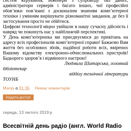
систем керування, інженери з супроводу баз даних,
адміністратори серверів і багато інших, чиї професійні
обов’язки пов’язані з досконалим знанням комп’ютерної
техніки і умінням вирішувати різноманітні завдання, де без її
застосування просто не обійтися.
Цифрові технології міцно увійшли в нашу сучасну дійсність і
навряд чи покинуть нас у найближчій перспективі.
У День комп’ютерника ми приєднуємося до привітань на
адресу всіх професіоналів комп’ютерної справи! Бажаємо Вам
життя без особливих збоїв, надійної роботи всіх, ввірених
Вашому відомству електронно-обчислювальних пристроїв!
Бадьорого здоров’я і відмінного настрою!
Людмила Шатарська, головний
бібліотекар
відділу технічної літератури
ТОУНБ
Marija
о
01:36
Немає коментарів:
Надати доступ
середа, 13 лютого 2019 р.
Всесвітній день радіо (англ. World Radio