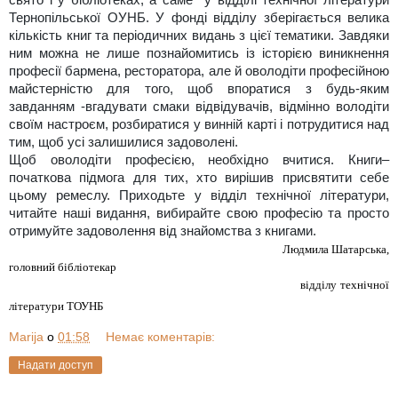
Тернопільської ОУНБ. У фонді відділу зберігається велика
кількість книг та періодичних видань з цієї тематики. Завдяки
ним можна не лише познайомитись із історією виникнення
професії бармена, ресторатора, але й оволодіти професійною
майстерністю для того, щоб впоратися з будь-яким
завданням -вгадувати смаки відвідувачів, відмінно володіти
своїм настроєм, розбиратися у винній карті і потрудитися над
тим, щоб усі залишилися задоволені.
Щоб оволодіти професією, необхідно вчитися. Книги–
початкова підмога для тих, хто вирішив присвятити себе
цьому ремеслу. Приходьте у відділ технічної літератури,
читайте наші видання, вибирайте свою професію та просто
отримуйте задоволення від знайомства з книгами.
Людмила Шатарська,
головний бібліотекар
відділу технічної
літератури ТОУНБ
Marija
о
01:58
Немає коментарів:
Надати доступ