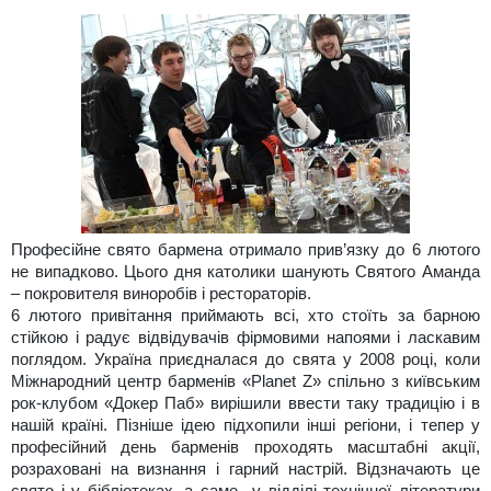
Професійне свято бармена отримало прив’язку до 6 лютого
не випадково. Цього дня католики шанують Святого Аманда
– покровителя виноробів і рестораторів.
6 лютого привітання приймають всі, хто стоїть за барною
стійкою і радує відвідувачів фірмовими напоями і ласкавим
поглядом. Україна приєдналася до свята у 2008 році, коли
Міжнародний центр барменів «Planet Z» спільно з київським
рок-клубом «Докер Паб» вирішили ввести таку традицію і в
нашій країні. Пізніше ідею підхопили інші регіони, і тепер у
професійний день барменів проходять масштабні акції,
розраховані на визнання і гарний настрій. Відзначають це
свято і у бібліотеках, а саме
у відділі технічної літератури